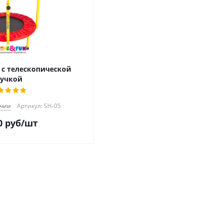
 с телескопической
учкой
ичии
Артикул: SH-05
0
руб
/шт