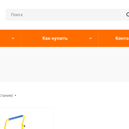
Как купить
Конта
стание)