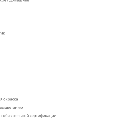
кое / домашнее
тик
я окраска
 выцветанию
т обязательной сертификации