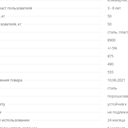
коммерчес
аст пользователя
3 - 8 лет
 кг
50
ователя, кг
50
сталь, плас
8900
+/-5%
875
490
555
ления товара
10.06.2021
сталь
порошкова
ету
устойчив к
м
не подлежи
м использовании
24 месяца