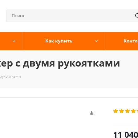
Как купить
Конта
ер с двумя рукоятками
 рукоятками
11 04