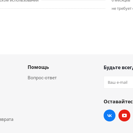
ском использовании
6 месяцев
не требует
Помощь
Будьте всег
Вопрос-ответ
Оставайтес
зврата