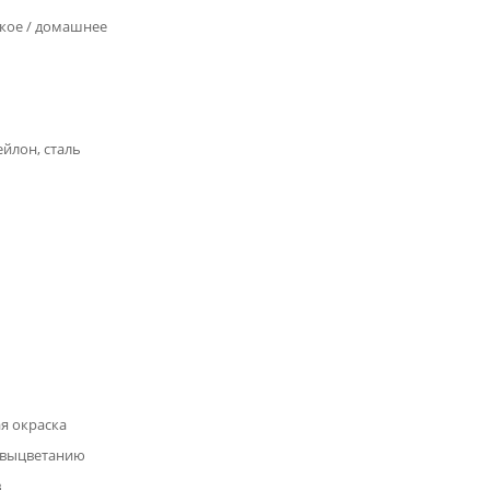
кое / домашнее
ейлон, сталь
я окраска
 выцветанию
в