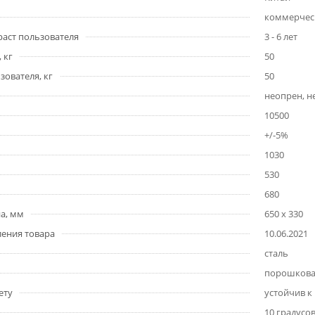
коммерчес
аст пользователя
3 - 6 лет
 кг
50
ователя, кг
50
неопрен, н
10500
+/-5%
1030
530
680
а, мм
650 х 330
ления товара
10.06.2021
сталь
порошкова
ету
устойчив к
10 градусо