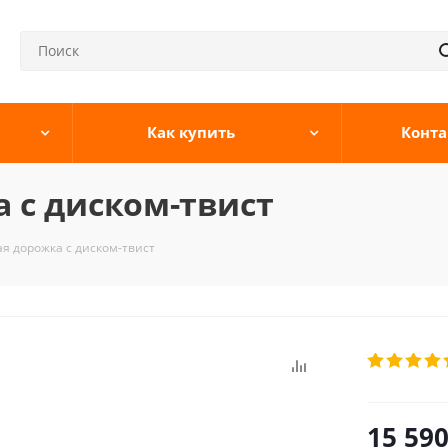
Как купить
Конта
а с диском-твист
ая дорожка с диском-твист
15 59