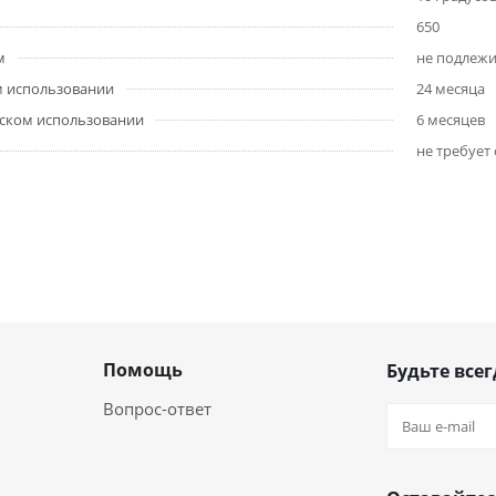
650
м
не подлежи
м использовании
24 месяца
ском использовании
6 месяцев
не требует
Помощь
Будьте всег
Вопрос-ответ