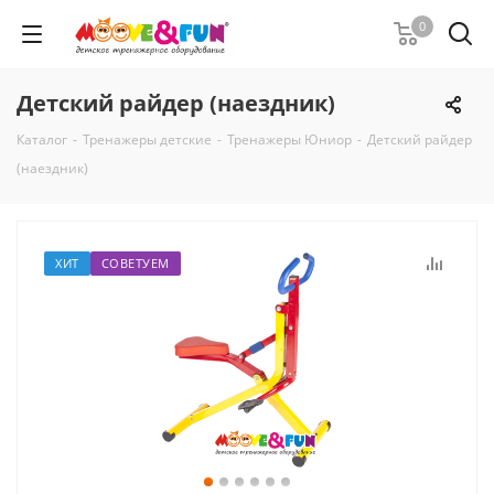
0
Детский райдер (наездник)
Каталог
-
Тренажеры детские
-
Тренажеры Юниор
-
Детский райдер
(наездник)
ХИТ
СОВЕТУЕМ