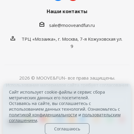
Наши контакты
sale@mooveandfun.ru
ТРЦ «Мозаика», г. Москва, 7-я Кожуховская ул.
9
2026 © MOOVE&FUN- все права защищены.
Использование материалов сайта требует согласования
с © MOOVE&FUN
Сайт использует cookie-файлы и сервис сбора
метрических данных его посетителей.
Расчет доставки осуществляется
eDost от компании
Оставаясь на сайте, вы соглашаетесь с
Айсден
.
использованием данных технологий. Ознакомьтесь с
политикой конфиденциальности
и
пользовательским
соглашением
.
Соглашаюсь