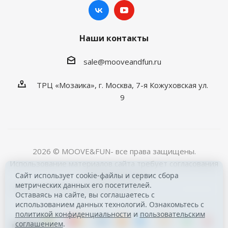
Наши контакты
sale@mooveandfun.ru
ТРЦ «Мозаика», г. Москва, 7-я Кожуховская ул.
9
2026 © MOOVE&FUN- все права защищены.
Использование материалов сайта требует согласования
с © MOOVE&FUN
Сайт использует cookie-файлы и сервис сбора
метрических данных его посетителей.
Расчет доставки осуществляется
eDost от компании
Оставаясь на сайте, вы соглашаетесь с
Айсден
.
использованием данных технологий. Ознакомьтесь с
политикой конфиденциальности
и
пользовательским
соглашением
.